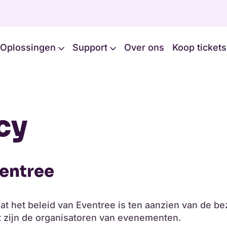
Oplossingen
Support
Over ons
Koop tickets
cy
ventree
wat het beleid van Eventree is ten aanzien van de 
it zijn de organisatoren van evenementen.