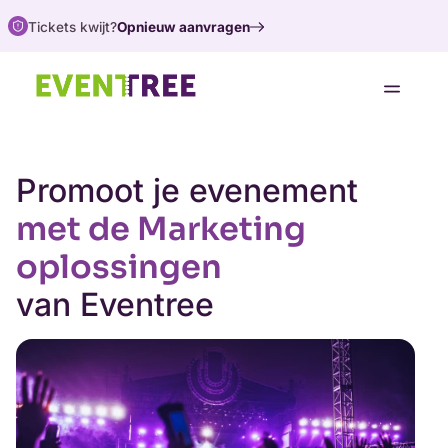
Tickets kwijt?
Opnieuw aanvragen
Oplossingen
Support
Promoot je evenement
Over ons
met de Marketing
Koop tickets
oplossingen
van Eventree