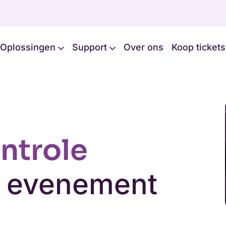
Oplossingen
Support
Over ons
Koop tickets
ntrole
w evenement