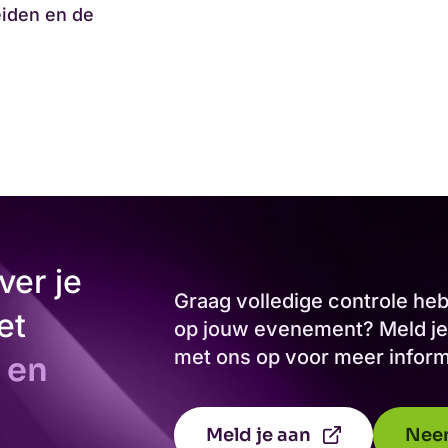
eiden en de
ver je
Graag volledige controle h
et
op jouw evenement? Meld je 
met ons op voor meer inform
 en
Meld je aan
Nee