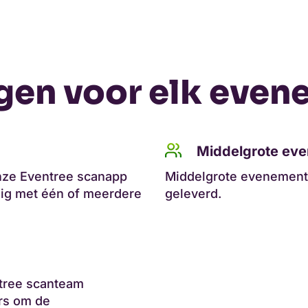
gen voor elk even
Middelgrote ev
ze Eventree scanapp
Middelgrote evenemente
ig met één of meerdere
geleverd.
tree scanteam
ers om de