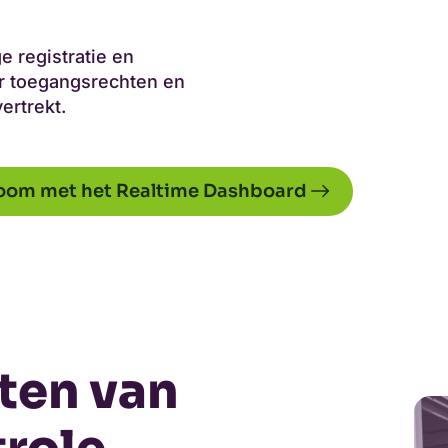
 registratie en
r toegangsrechten en
ertrekt.
troom met het Realtime Dashboard
iten van