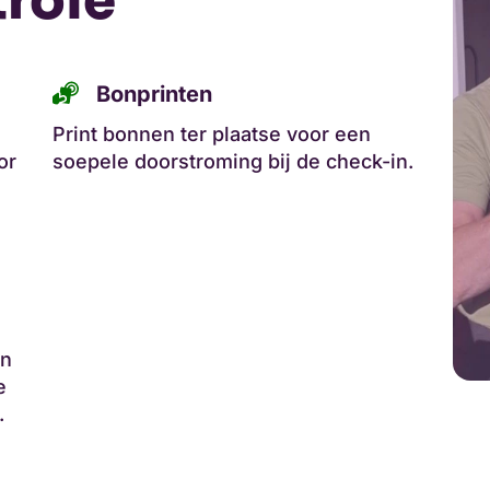
role
Bonprinten
Print bonnen ter plaatse voor een
or
soepele doorstroming bij de check-in.
an
e
.