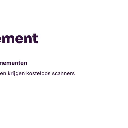
ement
enementen
n krijgen kosteloos scanners