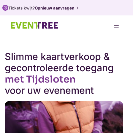
Tickets kwijt?
Opnieuw aanvragen
Oplossingen
Support
Slimme kaartverkoop &
Over ons
gecontroleerde toegang
Koop tickets
met Tijdsloten
voor uw evenement