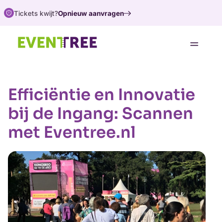
Tickets kwijt?
Opnieuw aanvragen
Oplossingen
Support
Efficiëntie en Innovatie
Over ons
bij de Ingang: Scannen
Koop tickets
met Eventree.nl